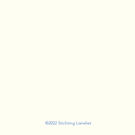
Liereliet Festival
info@liereliet.nl
+31 (0) 515 543 377
©2022 Stichting Liereliet